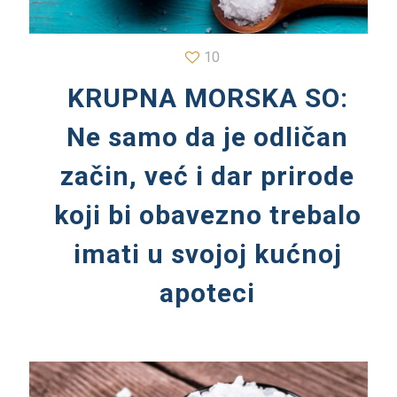
10
KRUPNA MORSKA SO:
Ne samo da je odličan
začin, već i dar prirode
koji bi obavezno trebalo
imati u svojoj kućnoj
apoteci