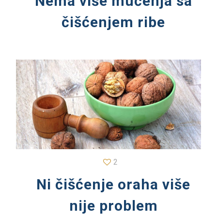
Nema više mučenja sa
čišćenjem ribe
2
Ni čišćenje oraha više
nije problem