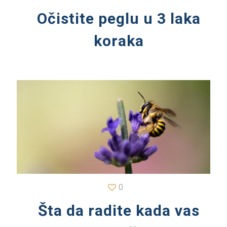
Očistite peglu u 3 laka
koraka
0
Šta da radite kada vas