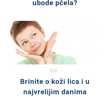
ubode pčela?
0
Brinite o koži lica i u
najvrelijim danima