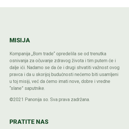
MISIJA
Kompanija „Bom trade“ opredelila se od trenutka
osnivanja za očuvanje zdravog života i tim putem će i
dalje ići. Nadamo se da će i drugi shvatiti važnost ovog
pravca i da u skorijoj budućnosti nećemo biti usamljeni
u toj misiji, već da ćemo imati nove, dobre i vredne
“slane” saputnike.
©2021 Panonija so. Sva prava zadržana.
PRATITE NAS